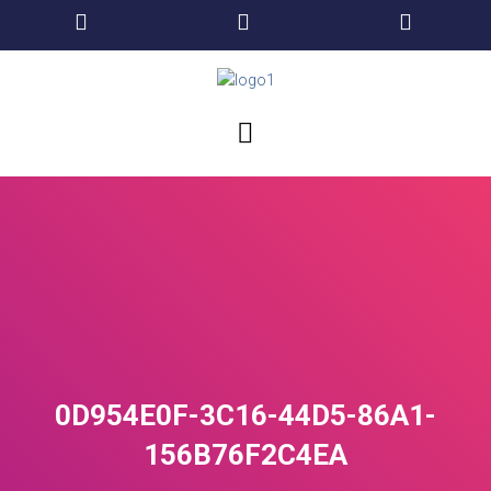
0D954E0F-3C16-44D5-86A1-
156B76F2C4EA