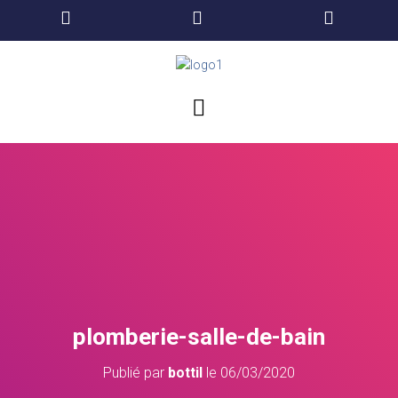
plomberie-salle-de-bain
Publié par
bottil
le
06/03/2020