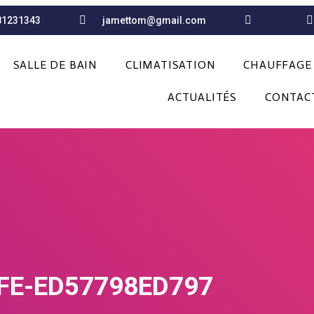
81231343
jamettom@gmail.com
SALLE DE BAIN
CLIMATISATION
CHAUFFAGE
ACTUALITÉS
CONTAC
FE-ED57798ED797