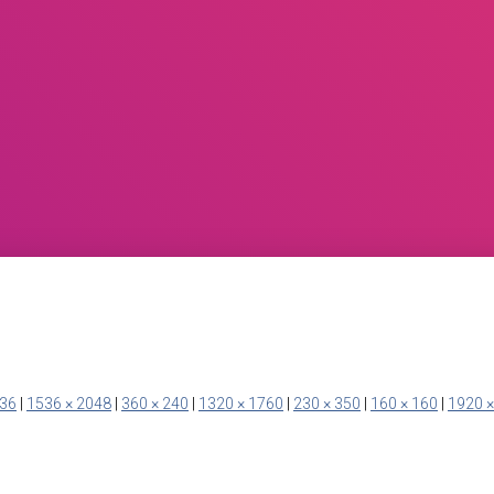
536
|
1536 × 2048
|
360 × 240
|
1320 × 1760
|
230 × 350
|
160 × 160
|
1920 ×