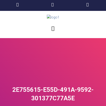
2E755615-E55D-491A-9592-
301377C77A5E