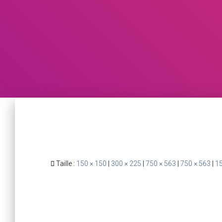
Taille :
150 × 150
|
300 × 225
|
750 × 563
|
750 × 563
|
15