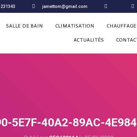
1231343
jamettom@gmail.com
SALLE DE BAIN
CLIMATISATION
CHAUFFAGE
ACTUALITÉS
CONTAC
0-5E7F-40A2-89AC-4E98