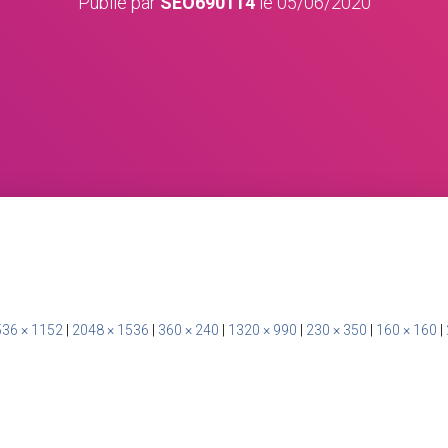
Publié par
SEO690114
le
05/06/2020
36 × 1152
|
2048 × 1536
|
360 × 240
|
1320 × 990
|
230 × 350
|
160 × 160
|