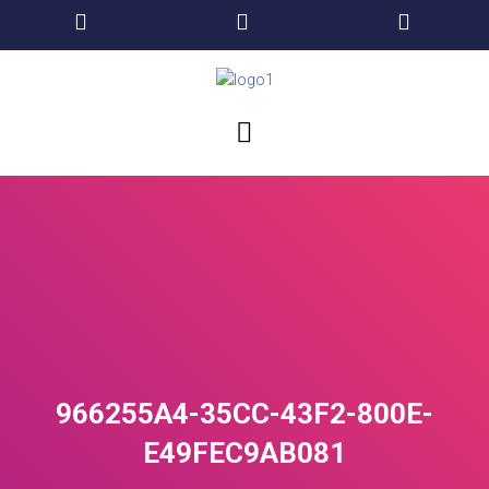
966255A4-35CC-43F2-800E-
E49FEC9AB081