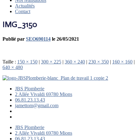
Nos réalisations
Actualités
Contact
IMG_3150
Publié par
SEO690114
le
26/05/2021
Taille :
150 × 150
|
300 × 225
|
360 × 240
|
230 × 350
|
160 × 160
|
640 × 480
JBS Plomberie
2 Allée Vivaldi 69780 Mions
06.81.23.13.43
jamettom@gmail.com
JBS Plomberie
2 Allée Vivaldi 69780 Mions
06.81.23.13.43