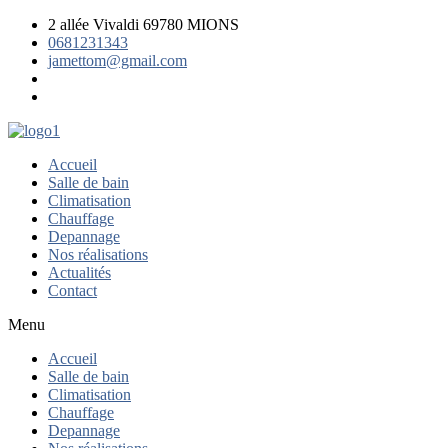
2 allée Vivaldi 69780 MIONS
0681231343
jamettom@gmail.com
Accueil
Salle de bain
Climatisation
Chauffage
Depannage
Nos réalisations
Actualités
Contact
Menu
Accueil
Salle de bain
Climatisation
Chauffage
Depannage