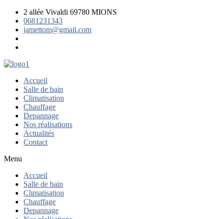
2 allée Vivaldi 69780 MIONS
0681231343
jamettom@gmail.com
Accueil
Salle de bain
Climatisation
Chauffage
Depannage
Nos réalisations
Actualités
Contact
Menu
Accueil
Salle de bain
Climatisation
Chauffage
Depannage