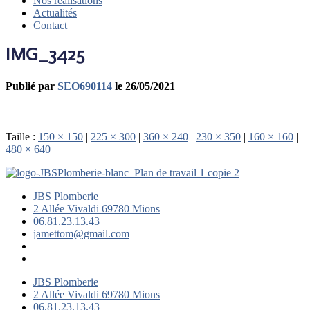
Nos réalisations
Actualités
Contact
IMG_3425
Publié par
SEO690114
le
26/05/2021
Taille :
150 × 150
|
225 × 300
|
360 × 240
|
230 × 350
|
160 × 160
|
480 × 640
JBS Plomberie
2 Allée Vivaldi 69780 Mions
06.81.23.13.43
jamettom@gmail.com
JBS Plomberie
2 Allée Vivaldi 69780 Mions
06.81.23.13.43