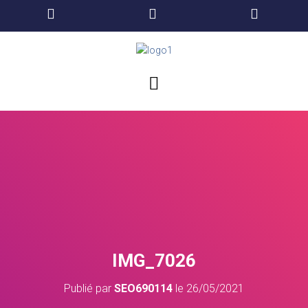
IMG_7026
Publié par
SEO690114
le
26/05/2021