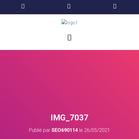
IMG_7037
Publié par
SEO690114
le
26/05/2021