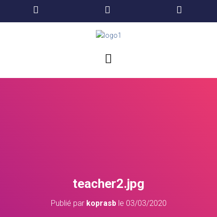
teacher2.jpg
Publié par
koprasb
le
03/03/2020