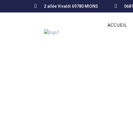
2 allée Vivaldi 69780 MIONS
068
ACCUEIL