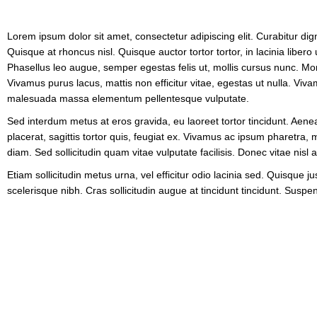
Lorem ipsum dolor sit amet, consectetur adipiscing elit. Curabitur di
Quisque at rhoncus nisl. Quisque auctor tortor tortor, in lacinia libero
Phasellus leo augue, semper egestas felis ut, mollis cursus nunc. Morb
Vivamus purus lacus, mattis non efficitur vitae, egestas ut nulla. Vivam
malesuada massa elementum pellentesque vulputate.
Sed interdum metus at eros gravida, eu laoreet tortor tincidunt. Aenea
placerat, sagittis tortor quis, feugiat ex. Vivamus ac ipsum pharetra
diam. Sed sollicitudin quam vitae vulputate facilisis. Donec vitae nis
Etiam sollicitudin metus urna, vel efficitur odio lacinia sed. Quisque 
scelerisque nibh. Cras sollicitudin augue at tincidunt tincidunt. Susp