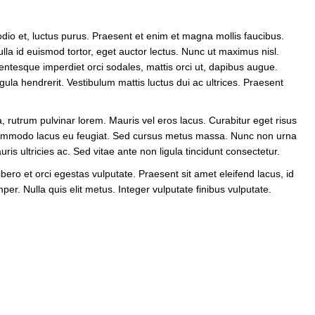
odio et, luctus purus. Praesent et enim et magna mollis faucibus.
Nulla id euismod tortor, eget auctor lectus. Nunc ut maximus nisl.
lentesque imperdiet orci sodales, mattis orci ut, dapibus augue.
igula hendrerit. Vestibulum mattis luctus dui ac ultrices. Praesent
, rutrum pulvinar lorem. Mauris vel eros lacus. Curabitur eget risus
lis commodo lacus eu feugiat. Sed cursus metus massa. Nunc non urna
is ultricies ac. Sed vitae ante non ligula tincidunt consectetur.
ibero et orci egestas vulputate. Praesent sit amet eleifend lacus, id
er. Nulla quis elit metus. Integer vulputate finibus vulputate.