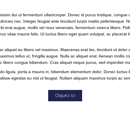
gnissim dui ut fermentum ullamcorper. Donec id purus tristique, congue 
 ultricies nec. Integer feugiat ante tincidunt turpis mattis pellentesque. 
i erat augue, mollis vel risus venenatis, fermentum viverra libero. Pel
us vitae mauris felis. Ut luctus libero eget quam volutpat, ac placerat l
n aliquet eu libero vel maximus. Maecenas erat leo, tincidunt ut dolor a
, maximus tellus ut, fringilla augue. Nulla ac aliquet erat. Aenean mol
l ac libero congue bibendum. Cras aliquet neque purus, sed imperdiet maur
justo ligula, porta a mauris in, bibendum elementum dolor. Donec luctus l
endisse egestas eu nisl ut feugiat. Nullam aliquam maximus turpis ac semp
Cliquez ici